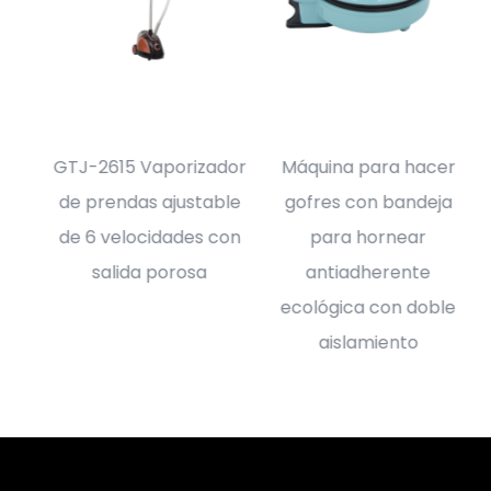
DOR
GTJ-2615 Vaporizador
Máquina para hacer
 DE
de prendas ajustable
gofres con bandeja
D
de 6 velocidades con
para hornear
 Y
salida porosa
antiadherente
ecológica con doble
aislamiento