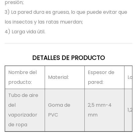
presión;
3) La pared dura es gruesa, lo que puede evitar que
los insectos y las ratas muerdan;
4) Larga vida útil.
DETALLES DE PRODUCTO
Nombre del
Espesor de
Material:
Long
producto:
pared:
Tubo de aire
del
Goma de
2,5 mm-4
1,2
vaporizador
PVC
mm
de ropa