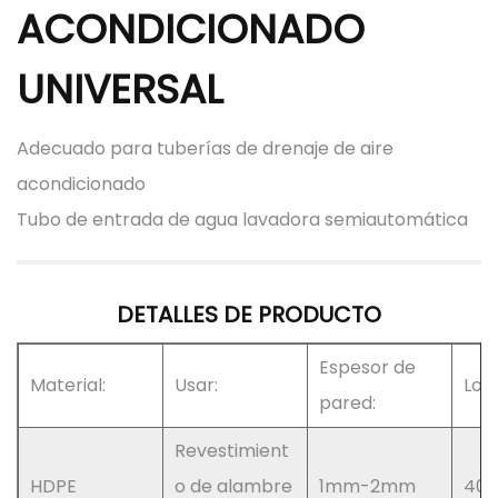
ACONDICIONADO
UNIVERSAL
Adecuado para tuberías de drenaje de aire
acondicionado
Tubo de entrada de agua lavadora semiautomática
DETALLES DE PRODUCTO
Espesor de
Material:
Usar:
Long
pared:
Revestimient
HDPE
o de alambre
1mm-2mm
40